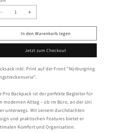
zahl
Verringere
Erhöhe
die
die
Menge
Menge
für
für
In den Warenkorb legen
Rucksacke
Rucksacke
NLS
NLS
Jetzt zum Checkout
Nürburgring
Nürburgring
cksack inkl. Print auf der Front "Nürburgring
ngstreckenserie".
r Pro Backpack ist der perfekte Begleiter für
n modernen Alltag – ob im Büro, an der Uni
er unterwegs. Mit seinem durchdachten
sign und praktischen Features bietet er
timalen Komfort und Organisation.