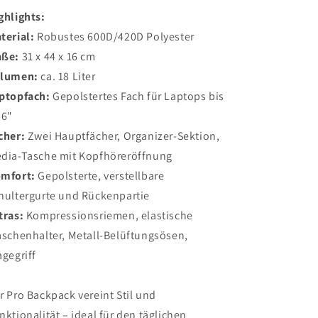
ghlights:
terial:
Robustes 600D/420D Polyester
ße:
31 x 44 x 16 cm
lumen:
ca. 18 Liter
ptopfach:
Gepolstertes Fach für Laptops bis
,6"
cher:
Zwei Hauptfächer, Organizer-Sektion,
dia-Tasche mit Kopfhöreröffnung
mfort:
Gepolsterte, verstellbare
hultergurte und Rückenpartie
tras:
Kompressionsriemen, elastische
aschenhalter, Metall-Belüftungsösen,
agegriff
r Pro Backpack vereint Stil und
nktionalität – ideal für den täglichen