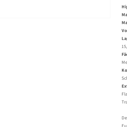
Hi
Ma
Ma
Vo
La
15
Fä
Me
Ko
Sc
Ex
Fl
Tr
De
Fu