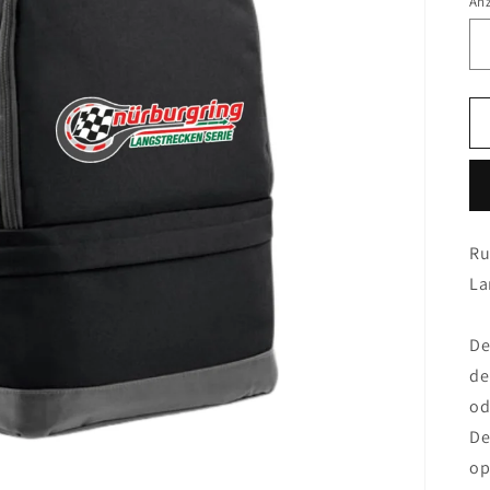
An
Ru
La
De
de
od
De
op