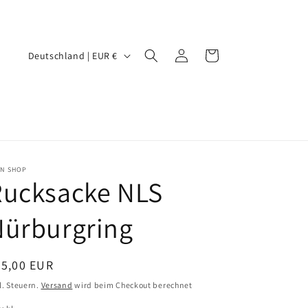
L
Einloggen
Warenkorb
Deutschland | EUR €
a
n
d
/
R
IN SHOP
e
Rucksacke NLS
g
Nürburgring
i
o
n
ormaler
35,00 EUR
eis
l. Steuern.
Versand
wird beim Checkout berechnet